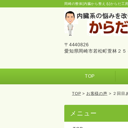
岡崎の整体[内臓から整える]からだ工
〒4440826
愛知県岡崎市若松町萱林２５
TOP
TOP
>
お客様の声
> ２回目
メニュー