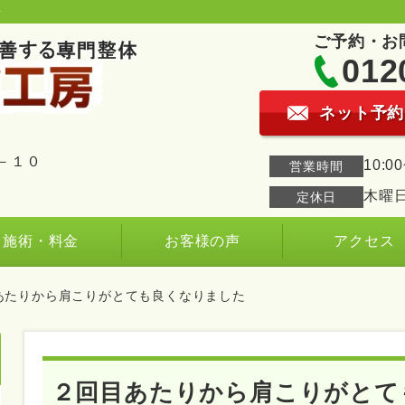
房
ご予約・お
012
ネット予約
－１０
10:
営業時間
木曜
定休日
施術・料金
お客様の声
アクセス
あたりから肩こりがとても良くなりました
２回目あたりから肩こりがとて