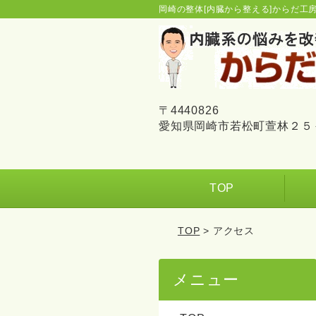
岡崎の整体[内臓から整える]からだ工
〒4440826
愛知県岡崎市若松町萱林２５
TOP
TOP
> アクセス
メニュー