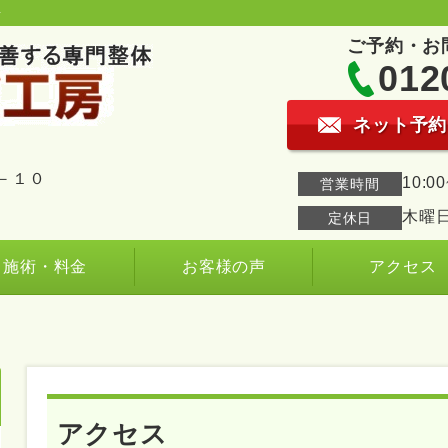
房
ご予約・お
012
ネット予約
－１０
10:
営業時間
木曜
定休日
施術・料金
お客様の声
アクセス
アクセス